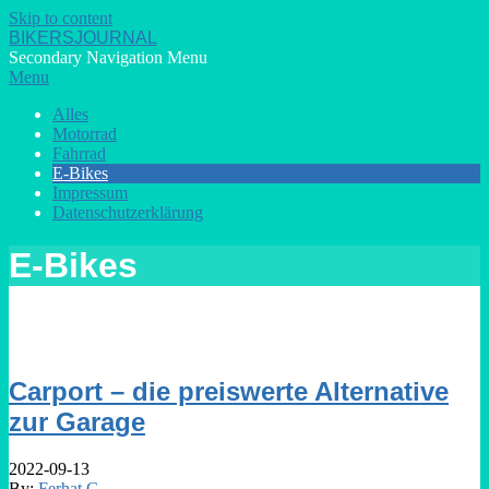
Skip to content
BIKERSJOURNAL
Secondary Navigation Menu
Menu
Alles
Motorrad
Fahrrad
E-Bikes
Impressum
Datenschutzerklärung
E-Bikes
Carport – die preiswerte Alternative
zur Garage
2022-09-13
By:
Ferhat G